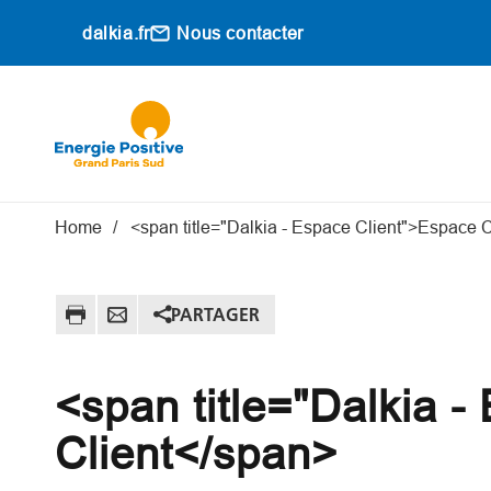
Aller au contenu principal
dalkia.fr
Nous contacter
Main navigati
Fil d'Ariane
Home
<span title="Dalkia - Espace Client">Espace 
PARTAGER
<span title="Dalkia 
Client</span>