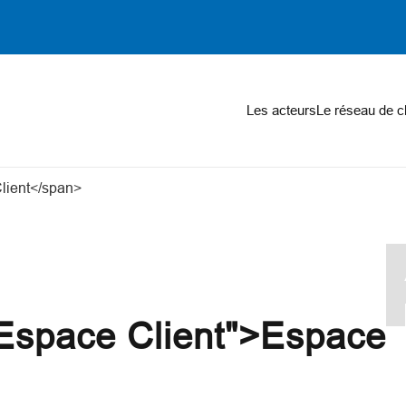
on
Les acteurs
Le réseau de c
Client</span>
- Espace Client">Espace